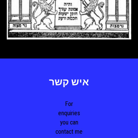
איש קשר
For
enquiries
you can
contact me