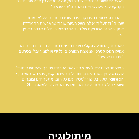
כאשר האנושות נכנסת לשלב חדש, תהיה סטייה בין אלה שחיים על
הקרקע לבין אלה שחיים באוויר ב"ערי שמיים".
ביהדות המיסטית העתיקה היו תיאורים נרחבים של "ארמונות
שמיים" והתעלות. אולם בשל בעיות שונות שהאנושות התמודדה
איתן, ההבנה המדויקת של הצד הטכני של הייחלות אבדה באופן
זמני.
לאחרונה, התודעה הקולקטיבית היפנית החזירה היבטים רבים. הם
אפילו הפכו לסרטי אנימציה מפורטים על ידי אולפני ג'יבלי בסרטם
"טירות בשמיים".
המשימה שלנו היא ליצור מחדש את הטכנולוגיה כך שהאנושות תוכל
להיכנס לזמן בטוח. אם ברצונך ליצור איתנו קשר, אנא השתמש בדף
Patreon שלנו בקישור למטה. אנו כל הזמן מתפתחים וצומחים
ושואפים ליצור מחדש את הטכנולוגיה החמה הזו למאה ה -21...
מיתולוגיה